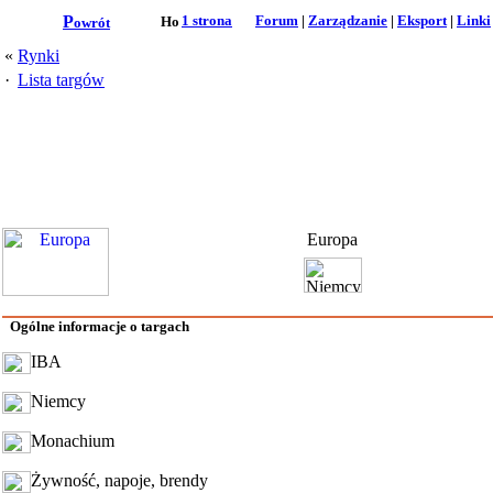
P
1 strona
Forum
|
Zarządzanie
|
Eksport
|
Linki
owrót
«
Rynki
·
Lista targów
Europa
Ogólne informacje o targach
IBA
Niemcy
Monachium
Żywność, napoje, brendy