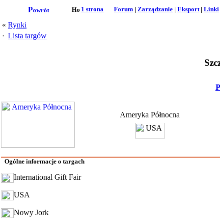
P
1 strona
Forum
|
Zarządzanie
|
Eksport
|
Linki
owrót
«
Rynki
·
Lista targów
Szcz
P
Ameryka Północna
Ogólne informacje o targach
International Gift Fair
USA
Nowy Jork